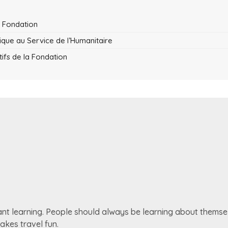
 Fondation
tique au Service de l’Humanitaire
tifs de la Fondation
tant learning. People should always be learning about themsel
akes travel fun.