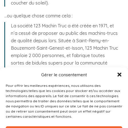
coucher du soleil).
…ou quelque chose comme cela :
La société 123 Machin Truc a été créée en 1971, et
n’a cessé de proposer au public des machins-trucs
de qualité depuis lors. Située à Saint-Remy-en-
Bouzemont-Saint-Genest-et-Isson, 123 Machin Truc
emploie 2 000 personnes, et fabrique toutes
sortes de bidules supers pour la communauté
bouzemontoise.
Gérer le consentement
En tant que nouvel utilisateur ou utilisatrice de
Pour offrir les meilleures expériences, nous utilisons des
WordPress, vous devriez vous rendre sur
votre tableau
technologies telles que les cookies pour stocker et/ou accéder aux
informations des appareils. Le fait de consentir à ces technologies
de bord
pour supprimer cette page et créer de
nous permettra de traiter des données telles que le comportement
nouvelles pages pour votre contenu. Amusez-vous bien !
de navigation ou les ID uniques sur ce site. Le fait de ne pas consentir
ou de retirer son consentement peut avoir un effet négatif sur
certaines caractéristiques et fonctions.